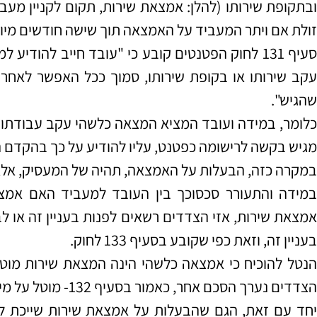
ובתקופת שירותו (להלן: אמצאת שירות, תקום לקניין מעביד
זולת אם ויתר המעביד על האמצאה תוך שישה חודשים מיום שנ
סעיף 131 לחוק הפטנטים קובע כי "עובד חייב להוד
עקב שירותו או בקופת שירותו, סמוך ככל האפשר לאחר
שהגיש".
כלומר, במידה ועובד המציא המצאה כלשהי עקב עבודתו 
מגיש בקשה לרישומה כפטנט, עליו להודיע על כך בהקדם 
במקרה כזה, הבעלות על האמצאה, תהיה של המעסיק, אלא 
במידה והתעורר סכסוכך בין העובד למעביד האם אמצ
אמצאת שירות, אזי הצדדים רשאים לפנות בעניין זה או ל
בעניין זה, וזאת כפי שקובע בסעיף 133 לחוק.
הנטל להוכיח כי אמצאה כלשהי הינה המצאת שירות מוטל ע
הצדדים נערך הסכם אחר, כאמור בסעיף 132- מוטל על מי שטוען לכך.
יחד עם זאת, הגם שהבעלות על אמצאת שירות שייכת למ