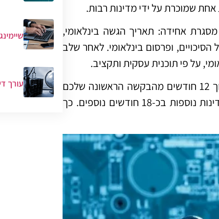
צרת מסגרת אחידה: תאריך הגשה בינלאומי,
שיימינג
 הסיכויים, ופרסום בינלאומי. לאחר שלב
י, על פי תוכנית עסקית ותקציב.
עורך די
יתרון מרכזי של ה‑PCT הוא תזמון: ניתן להגיש אותה בתוך 12 חודשים מהבקשה הראשונה שלכם
לפי אמנת פריז, והיא מאריכה את חלון הזמן להגשה במדינות נוספות בכ‑18 חודשים נוספים. כך