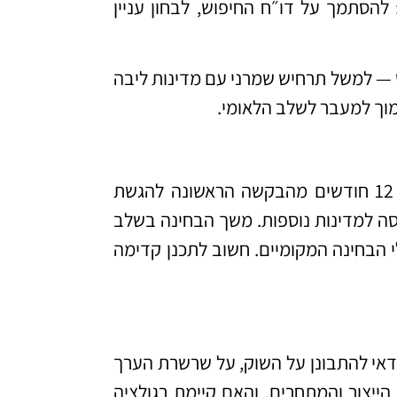
השתמש בחלון הזמן של ה‑PCT כדי לחדד את ה‑ROI: להסתמך על דו״ח החיפוש, לבחון עניין
— למשל תרחיש שמרני עם מדינות ליבה
ך למעבר לשלב הלאומי.
לוחות הזמנים העיקריים שנוגעים כמעט לכל מקרה הם 12 חודשים מהבקשה הראשונה להגשת
ף של כ‑18 חודשים לפני כניסה למדינות נוספות. משך הבחינה בשלב
 הבחינה המקומיים. חשוב לתכנן קדימה
אי להתבונן על השוק, על שרשרת הערך
הייצור והמתחרים, והאם קיימת רגולציה