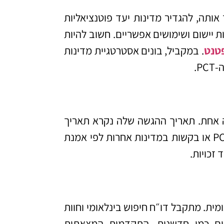
ותה, להגדיר מדינות יעד פוטנציאליות
ת יישום ושימושים אפשריים. חשוב להיות
טנט
. במקביל, בונים אסטרטגיית מדינות
P.
 אחת. תאריך ההגשה שלה נקרא תאריך
בכורה. מרגע זה, יש חלון של 12 חודשים להגיש בקשת PCT או בקשות במדינות אחרות לפי אמנת
זכויות.
ינלאומית. מתקבל דו״ח חיפוש בינלאומי וחוות
ים כמו חדשנות, התקדמות המצאתית