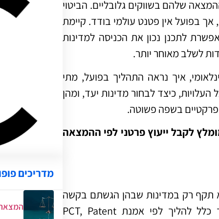
המצאה שלהם בשווקים גלובליים. הביטוי
 אך בפועל אין פטנט עולמי בודד. קיימת
ת את ההליך ומאפשרת לתכנן נכון את הכניסה למדינות
ות לשלב מאוחר יותר.
לאומי, איך נראה התהליך בפועל, מתי
 העלויות, כיצד לבחור מדינות יעד, ומהן
ם פרקטיים בשפה פשוטה
.
ומלץ לקבל ייעוץ פרטני לפי ההמצאה
מדריכים פופו
וא תקף רק במדינות שבהן הגשתם בקשה
המצאת 
וקיבלתם רישום. רישום פטנט בינלאומי מתייחס בדרך כלל להליך לפי אמנת PCT, Patent