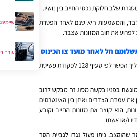
גרת שלב חלוקת נכסי החייב בין נושיו.
בלבד, והמשמעות היא שגם לאחר הפטרת
שיימינג
 לפרוע את חוב המזונות שצבר.
תשלומם חל לאחר מועד צו הכינוס
עורך די
בבית משפט של הליך הפשר לפי סעיף 128 לפקודת פשיטת
וגשת בפניו בקשה מסוג זה מבקש לרוב
את עמדת הצדדים ואיזן בין האינטרסים
נות, הוא קוצב את מזונות החייב וקובע
 ו/או אשתו.
 שהוקצב, ניתן פעול נגדו לגביית הסך