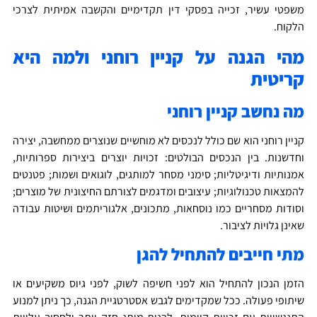
שפטי עשיר, זכייה בפסקי דין תקדימיים והקשבה אמיתית לצרכי
לקוח.
הי הגנה על קניין רוחני ולמה היא
ריטית
ה נחשב קניין רוחני
ניין רוחני הוא שם כולל לנכסים לא מוחשיים שנוצרים ממחשבה, יצירה
חדשנות. בין הנכסים הבולטים: זכויות יוצרים ביצירות ספרותיות,
מנותיות ודיגיטליות; סימני מסחר למותגים, לוגואים ושמות; פטנטים
המצאות טכנולוגיות; עיצובים ומדגמים לצורתם החיצונית של מוצרים;
סודות מסחריים כמו נוסחאות, מתכונים, אלגוריתמים ושיטות עבודה
ינן גלויוֹת לציבור.
תי חייבים להתחיל להגן
זמן הנכון להתחיל הוא לפני חשיפה לשוק, לפני גיוס משקיעים או
יתופי פעולה. ככל שמקדימים לגבש אסטרטגיית הגנה, כך ניתן למנוע