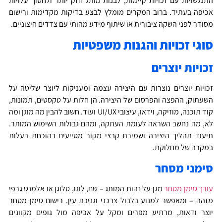
תנגשויות עם זכויות קיימות, לבנות מותג חזק יותר ולחסוך עלויות
כיפה בעתיד. ברוב המקרים מומלץ לבצע בדיקות מקדימות ורישום
סודר לפני השקה ציבורית או שיתוף מידע מהותי עם צדדים חיצוניים.
וגי זכויות והגנות משפטיות
כויות יוצרים
כויות יוצרים נוצרות עם היצירה עצמה ומעניקות ליוצר שליטה על
שעתוק, ההפצה והפרסום של היצירה. הן חלות על טקסטים, תמונות,
קוד תוכנה, מוזיקה, וידאו, עיצובי UI/UX ועוד. חשוב להבין מה מוגן ומה
א, מה נחשב השראה לעומת העתקה, ומהם גבולות השימוש המותר.
יעוד תהליך היצירה ושמירת קבצי מקור מסייעים בהוכחת בעלות
מקרה של מחלוקת.
ימני מסחר
ורך סימן מסחר
מגן על זהות המותג – שם, לוגו, סלוגן או אלמנט גרפי
זהה – ומאפשר למנוע בלבול צרכני וגניבת עין. רישום סימן מסחר
וצר ודאות, מרתיע מפרים ומקל על אכיפה מול גופים מקוונים