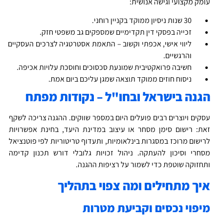
ומק מקצועי וגישה אנושית:
30 שנות ניסיון ממוקד בקניין רוחני.
זכייה בפסקי דין תקדימיים שמספקים גב משפטי חזק.
ליווי אישי, אכפתי וקשוב – התאמת אסטרטגיה לצרכים העסקיים
והרגשיים.
חשיבה פרואקטיבית שמונעת סכסוכים וחוסכת עלויות אכיפה.
ניסוח חוזים ממוקד תוצאה שמגן עליכם ביום אמת.
גנה בישראל ובחו"ל – נקודות מפתח
סקים ויוצרים רבים פועלים היום במספר שווקים. ההגנה צריכה לשקף
את: רישום סימן מסחר או עיצוב במדינת היעד, בחינת אפשרויות
רישום מרוכז במסגרות בינלאומיות, ותעדוף טריטוריות לפי פוטנציאל
סחרי וסיכון להעתקה. ניהול זכויות גלובלי דורש תכנון קדימה
תחזוקה שוטפת כדי לשמור על רציפות ההגנה.
יך מתחילים ומה צפוי בתהליך
יפוי נכסים וקביעת מטרות