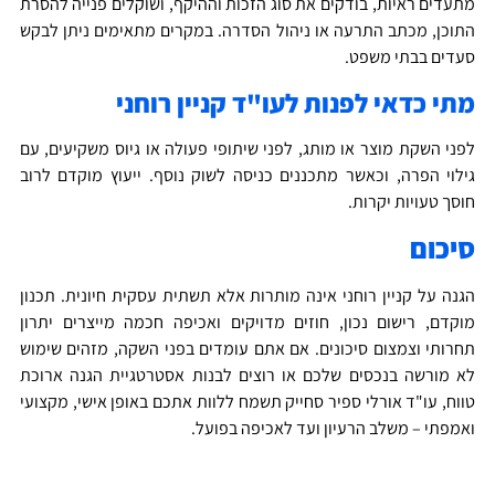
תעדים ראיות, בודקים את סוג הזכות וההיקף, ושוקלים פנייה להסרת
תוכן, מכתב התרעה או ניהול הסדרה. במקרים מתאימים ניתן לבקש
עדים בבתי משפט.
תי כדאי לפנות לעו"ד קניין רוחני
פני השקת מוצר או מותג, לפני שיתופי פעולה או גיוס משקיעים, עם
ילוי הפרה, וכאשר מתכננים כניסה לשוק נוסף. ייעוץ מוקדם לרוב
וסך טעויות יקרות.
יכום
גנה על קניין רוחני אינה מותרות אלא תשתית עסקית חיונית. תכנון
וקדם, רישום נכון, חוזים מדויקים ואכיפה חכמה מייצרים יתרון
חרותי וצמצום סיכונים. אם אתם עומדים בפני השקה, מזהים שימוש
א מורשה בנכסים שלכם או רוצים לבנות אסטרטגיית הגנה ארוכת
ווח, עו"ד אורלי ספיר סחייק תשמח ללוות אתכם באופן אישי, מקצועי
אמפתי – משלב הרעיון ועד לאכיפה בפועל.