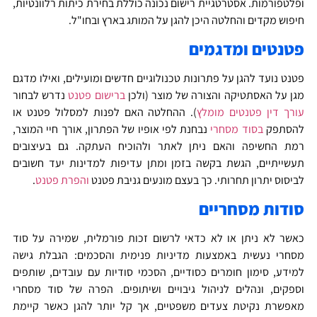
פלטפורמות. אסטרטגיית רישום נכונה כוללת בחירת כיתות רלוונטיות,
יפוש מקדים והחלטה היכן להגן על המותג בארץ ובחו"ל.
טנטים ומדגמים
טנט נועד להגן על פתרונות טכנולוגיים חדשים ומועילים, ואילו מדגם
גן על האסתטיקה והצורה של מוצר (ולכן
ברישום פטנט
נדרש לבחור
ורך דין פטנטים מומלץ
). ההחלטה האם לפנות למסלול פטנט או
הסתפק
בסוד מסחרי
נבחנת לפי אופיו של הפתרון, אורך חיי המוצר,
מת החשיפה והאם ניתן לאתר ולהוכיח העתקה. גם בעיצובים
עשייתיים, הגשת בקשה בזמן ומתן עדיפות למדינות יעד חשובים
ביסוס יתרון תחרותי. כך בעצם מונעים גניבת פטנט
והפרת פטנט
.
ודות מסחריים
אשר לא ניתן או לא כדאי לרשום זכות פורמלית, שמירה על סוד
סחרי נעשית באמצעות מדיניות פנימית והסכמים: הגבלת גישה
מידע, סימון חומרים כסודיים, הסכמי סודיות עם עובדים, שותפים
ספקים, ונהלים לניהול גיבויים ושיתופים. הפרה של סוד מסחרי
אפשרת נקיטת צעדים משפטיים, אך קל יותר להגן כאשר קיימת