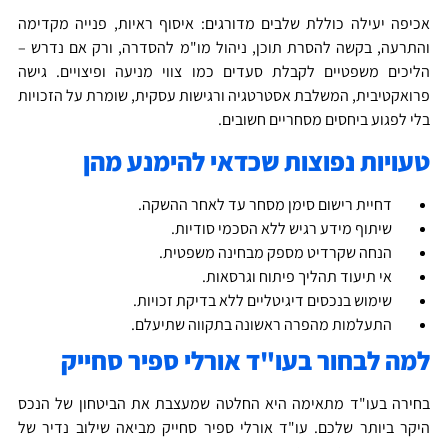
כיפה יעילה כוללת שלבים מדורגים: איסוף ראיות, פנייה מקדימה
התרעה, בקשה להסרת תוכן, ניהול מו"מ להסדרה, ורק אם נדרש –
ליכים משפטיים לקבלת סעדים כמו צווי מניעה ופיצויים. גישה
רואקטיבית, המשלבת אסטרטגיה ורגישות עסקית, שומרת על הזכויות
לי לפגוע ביחסים מסחריים חשובים.
עויות נפוצות שכדאי להימנע מהן
דחיית רישום סימן מסחר עד לאחר ההשקה.
שיתוף מידע רגיש ללא הסכמי סודיות.
הנחה שקרדיט מספק מבחינה משפטית.
אי תיעוד תהליך פיתוח וגרסאות.
שימוש בנכסים דיגיטליים ללא בדיקת זכויות.
התעלמות מהפרה ראשונה בתקווה שתיעלם.
מה לבחור בעו"ד אורלי ספיר סחייק
חירה בעו"ד מתאימה היא החלטה שמעצבת את הביטחון של הנכס
יקר ביותר שלכם. עו"ד אורלי ספיר סחייק מביאה שילוב נדיר של