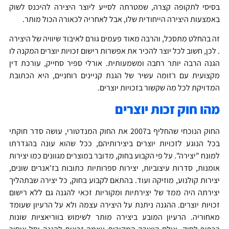
יסי לתקופה קצרה, שמטרתה לסייע ליוצר היצירה להיכנס לשוק
מצעות היצירה הייחודית שלו, אבל לאחריה לכאורה הכול מותר.
 בהחלט מתסכל, והרבה מאוד פעמים גורם לאיבוד שיוויה של היצירה
כן, חשוב לכל יוצר להכיר את אפשרות רישום זכויות יוצרים המקנה לו
נה הרבה יותר רחבה ומשמעותית. אורלי ספיר סחייק, עורכת דין
צועית עם רזומה עשיר של הגנת קניינים רוחניים, היא הכתובת
דויקת לכל מה שקשור בזכויות יוצרים.
ו חוק זכות יוצרים
החוק הנוכחי שהחליף ב2007 את החוק המנדטורי, עושה סדר חוקתי
ל הנוגע לזכויות יוצרים ביצירותיהם, ככל שהוא עונה בהגדרתו
נח "יצירה". על פי הקבוע בחוק, מדובר במוצרים מגוונים כמו יצירות
מנות, סדרות עיצוביות, יצירות ספרותיות כתובות בז'אנרים שונים,
ירות קולנוע, מוזיקה ועוד. בהתאם לקבוע בחוק, כל יצירה שבתהליך
ירתה היה ממד של יצירתיות ומקוריות זכאי להגנה גם ללא רישום
ויות יוצרים. ההגנה ניתנת על היצירה עצמה ולא על הרעיון שעומד
חוריה. הרעיון המובע ביצירה מותר לשימוש בווריאציות שונות