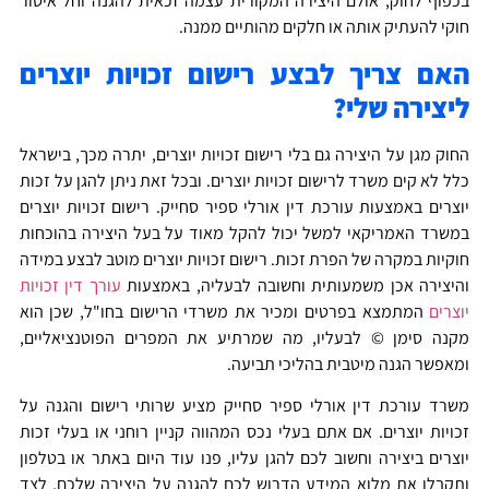
פוף לחוק, אולם היצירה המקורית עצמה זכאית להגנה וחל איסור
קי להעתיק אותה או חלקים מהותיים ממנה.
ם צריך לבצע רישום זכויות יוצרים
צירה שלי?
ק מגן על היצירה גם בלי רישום זכויות יוצרים, יתרה מכך, בישראל
 לא קים משרד לרישום זכויות יוצרים. ובכל זאת ניתן להגן על זכות
צרים באמצעות עורכת דין אורלי ספיר סחייק. רישום זכויות יוצרים
שרד האמריקאי למשל יכול להקל מאוד על בעל היצירה בהוכחות
קיות במקרה של הפרת זכות. רישום זכויות יוצרים מוטב לבצע במידה
יצירה אכן משמעותית וחשובה לבעליה, באמצעות
עורך דין זכויות
רים
המתמצא בפרטים ומכיר את משרדי הרישום בחו"ל, שכן הוא
נה סימן © לבעליו, מה שמרתיע את המפרים הפוטנציאליים,
אפשר הגנה מיטבית בהליכי תביעה.
רד עורכת דין אורלי ספיר סחייק מציע שרותי רישום והגנה על
ויות יוצרים. אם אתם בעלי נכס המהווה קניין רוחני או בעלי זכות
צרים ביצירה וחשוב לכם להגן עליו, פנו עוד היום באתר או בטלפון
קבלו את מלוא המידע הדרוש לכם להגנה על היצירה שלכם, לצד