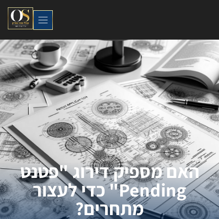
האם מספיק דירוג "פטנט
Pending" כדי לעצור
מתחרים?