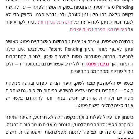
Pending מהר יחסית, להתנסות בשוק ולהמשיך לפתח — עד להגשת
בקשה מלאה. זהו חלון זמן מוגבל, ולכן נדרש תכנון מדויק כדי לא
לאבד זכויות.
ניתן לקרוא עוד על
הגנה על קניין רוחני
. ניתן לקרוא עוד
על
פיצויים בגין הפרת זכויות יוצרים
.
מבחינה משפטית, עצירה אמיתית מתרחשת כאשר קיים פטנט מאושר
וניתן לאכוף אותו. סימון Patent Pending כשלעצמו אינו עילה
לתביעה. חברות מסודרות נוטות להעריך סיכון ולחכות להתבהרות
התמונה. אך
גניבת פטנט
ודילול ידע אפשריים גם בתקופה זו — ולכן
ניהול סודיות ומסחר מבוקר חיוניים.
כאשר יש הלימה בין מוצר לשוק, תיעוד הנדסי קפדני ובקשה מנוסחת
היטב — מתחרים זהירים יעדיפו להשקיע בפיתוח חלופות. גם שותפים
מסחריים ולקוחות ארגוניים ירגישו בנוח יותר להתקדם כאשר יש
אינדיקציה להליכי רישום פטנט.
ביטחון יתר עלול לעלות ביוקר. בקשה דלה לא תרתיע, חשיפה שאינה
מבוקרת תסייע למתחרים ללמוד, והזנחת מועדים תיצור חורים בהגנה.
בשווקים מוסדרים מצופה לראות אסמכתאות ואסטרטגיית רישום